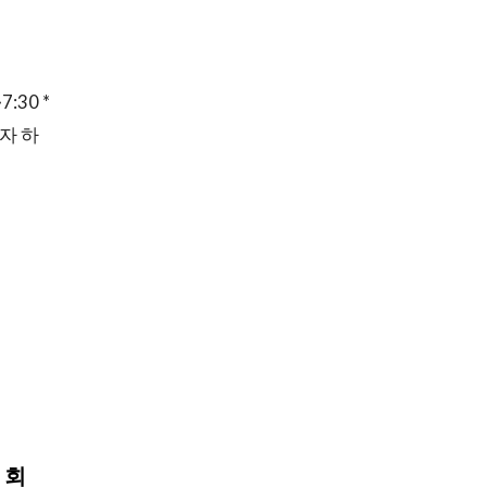
:30 *
자 하
교회