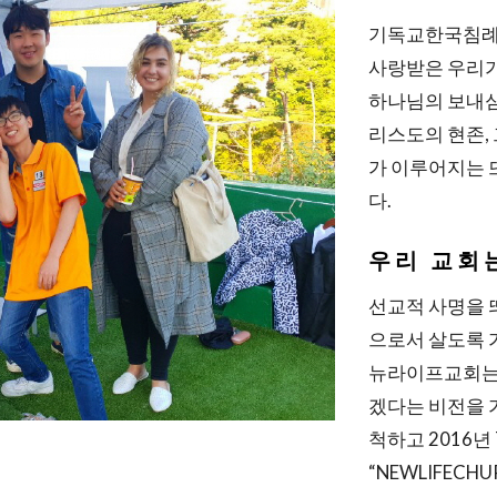
기독교한국침례
사랑받은 우리가
하나님의 보내심
리스도의 현존,
가 이루어지는 뜨거
다.
우리 교회
선교적 사명을 
으로서 살도록 
뉴라이프교회는 
겠다는 비전을 
척하고 2016년
“NEWLIFEC